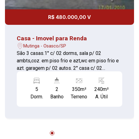
R$ 480.000,00 V
Casa - Imovel para Renda
Mutinga - Osasco/SP
São 3 casas.1° c/ 02 dorms, sala p/ 02
ambts,coz. em piso frio e azt,wc em piso frio e
azt. garagem p/ 02 autos. 2° casa c/ 02
dorms,sala ,coz. em piso frio e azt,wc em piso
frio e azt. 3° casa c/ 1 dorm, coz. em piso frio e
5
2
350m²
240m²
azt,wc em piso frio e azt.
Dorm.
Banho
Terreno
A. Útil