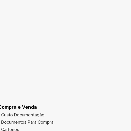
Compra e Venda
Utilidades
Custo Documentação
Multas Ve
Documentos Para Compra
Imposto 
Cartórios
Órgãos Pú