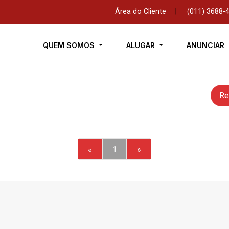
Área do Cliente
|
(011) 3688-
QUEM SOMOS
ALUGAR
ANUNCIAR
Re
«
1
»