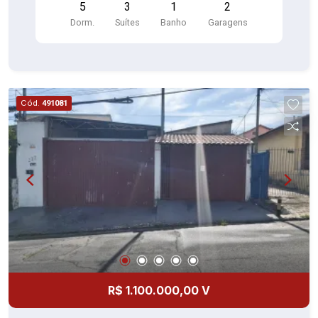
5
3
1
2
garagem
Dorm.
Suítes
Banho
Garagens
Cód.
491081
R$ 1.100.000,00 V