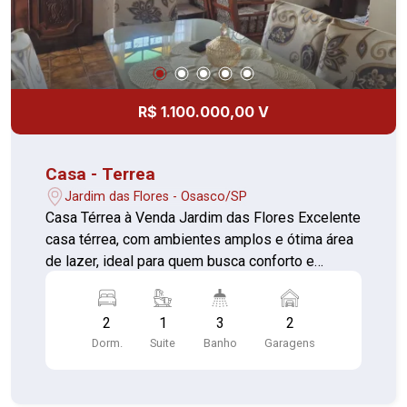
R$ 1.100.000,00 V
Casa - Terrea
Jardim das Flores - Osasco/SP
Casa Térrea à Venda Jardim das Flores Excelente
casa térrea, com ambientes amplos e ótima área
de lazer, ideal para quem busca conforto e
praticidade. Características do imóvel: 2
dormitórios, sendo 1 suíte; Sala ampla; Cozinha;
2
1
3
2
Banheiro social; Depósito com banheiro; Área
Dorm.
Suite
Banho
Garagens
gourmet com churrasqueira; Piscina; Garagem
para 2 veículos. Um imóvel perfeito para quem
deseja morar em um bairro tranquilo, com toda a