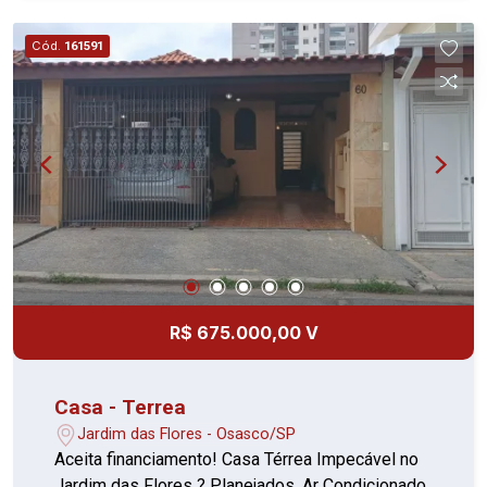
comodidade de uma casa térrea e um excelente
espaço para receber familiares e amigos. Entre
Cód.
161591
em contato para mais informações e agende sua
visita!
R$ 675.000,00 V
Casa - Terrea
Jardim das Flores - Osasco/SP
Aceita financiamento! Casa Térrea Impecável no
Jardim das Flores ? Planejados, Ar Condicionado