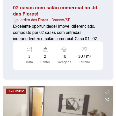
02 casas com salão comercial no Jd.
das Flores!
Jardim das Flores - Osasco/SP
Excelente oportunidade! Imóvel diferenciado,
composto por 02 casas com entradas
independentes e salão comercial. Casa 01 : 02
dormitórios, sala grande, cozinha, lavanderia,
lavabo e churrasqueira. Casa 02: 01 dormitório,
3
2
10
307 m²
sala, cozinha, banheiro e quintal. Salão comercial
Dorm.
Banho
Garagens
Terreno
grande. Total de 307,00 m², sendo 10,00 m de
frente. Importante: Possibilidade de
financiamento com uso do FGTS. Venha conhecer
! Agende já sua visita!
Cód.
894371