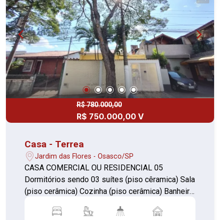
de acesso, facilitando a mobilidade para o Centro
de Osasco e regiões vizinhas. Aceita
financiamento bancário. Entre em contato para
mais informações e agende sua visita.
R$ 780.000,00
R$ 750.000,00 V
Casa - Terrea
Jardim das Flores - Osasco/SP
CASA COMERCIAL OU RESIDENCIAL 05
Dormitórios sendo 03 suítes (piso cêramica) Sala
(piso cerâmica) Cozinha (piso cerâmica) Banheiro
c/ box de vidro (piso cerâmica) Quintal frentes e
fundos descobertos (piso cerâmica) 02 Vagas de