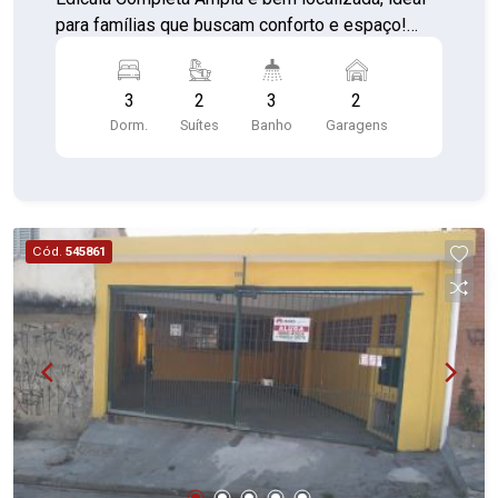
para famílias que buscam conforto e espaço!
Localização: Bairro Pestana 3 Dormitórios, sendo
2 suítes Sala de estar e sala de jantar Cozinha
3
2
3
2
com móveis planejados Área de serviço Quintal
Dorm.
Suítes
Banho
Garagens
espaçoso 2 vagas de garagem Edícula com 2
dormitórios, 1 banheiro e cozinha ? perfeita para
hóspedes, home office ou renda extra!
Ambientes amplos e bem iluminados Dormitórios
e cozinha com planejados de qualidade
Cód.
545861
Excelente localização no Bairro Pestana Entre em
contato e agende uma visita!