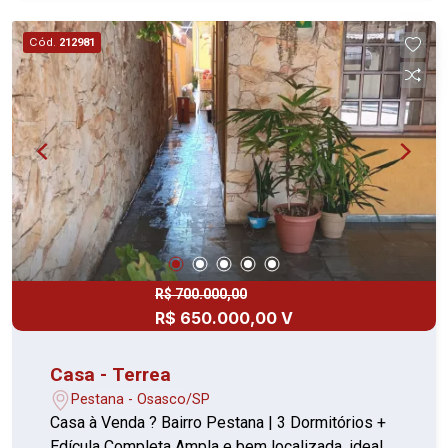
ideal para famílias, idosos ou para quem busca
acessibilidade Ótima oportunidade para morar
Cód.
212981
bem ou investir
R$ 700.000,00
R$ 650.000,00 V
Casa - Terrea
Pestana - Osasco/SP
Casa à Venda ? Bairro Pestana | 3 Dormitórios +
Edícula Completa Ampla e bem localizada, ideal