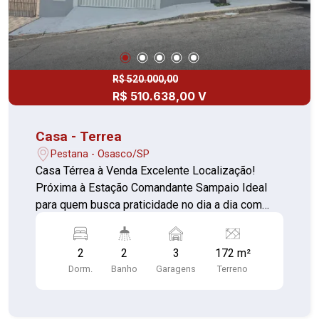
R$ 520.000,00
R$ 510.638,00 V
Casa - Terrea
Pestana - Osasco/SP
Casa Térrea à Venda Excelente Localização!
Próxima à Estação Comandante Sampaio Ideal
para quem busca praticidade no dia a dia com
fácil acesso ao transporte público e comércios
da região. Características do imóvel: 2
2
2
3
172 m²
dormitórios Sala espaçosa Cozinha funcional
Dorm.
Banho
Garagens
Terreno
Lavanderia 2 banheiros (interno e externo)
Garagem para até 3 carros Pequeno jardim na
frente, trazendo charme e aconchego Casa térrea,