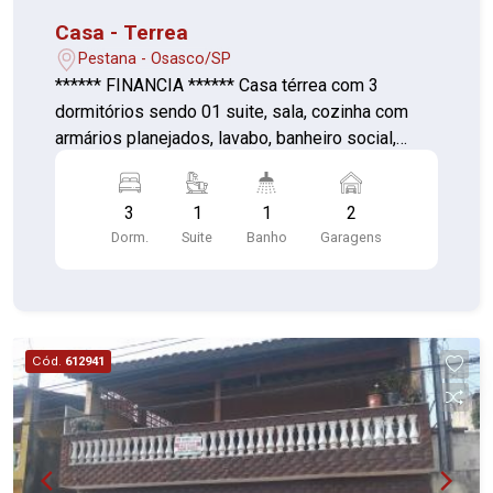
Casa - Terrea
Pestana - Osasco/SP
****** FINANCIA ****** Casa térrea com 3
dormitórios sendo 01 suite, sala, cozinha com
armários planejados, lavabo, banheiro social,
lavanderia e 02 vagas cobertas. Diferenciais
deste imóvel: Excelente localização Ótimo
3
1
1
2
acabamento e conservação Câmeras de
Dorm.
Suite
Banho
Garagens
segurança Portão automático Terreno de
125,65m², sendo 5,56 de frente. Área construída
aproximadamente 100,00m².
Cód.
612941