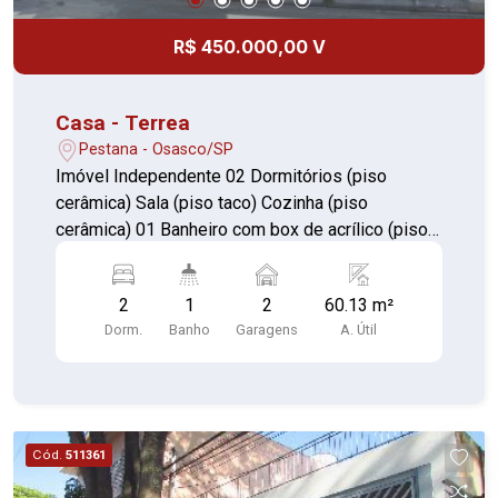
R$ 450.000,00 V
Casa - Terrea
Pestana - Osasco/SP
Imóvel Independente 02 Dormitórios (piso
cerâmica) Sala (piso taco) Cozinha (piso
cerâmica) 01 Banheiro com box de acrílico (piso
cerâmica) Área de serviço coberta (piso ardósia)
Garagem coberta para 02 automóveis Agende
2
1
2
60.13 m²
sua visita ou mande sua proposta direto para o
Dorm.
Banho
Garagens
A. Útil
proprietário através do nosso contato. Excelente
localização!!! *ACEITA FINANCIAMENTO**
VISITA SOMENTE COM CORRETOR Vale a pena
conhecer...!!!
Cód.
511361