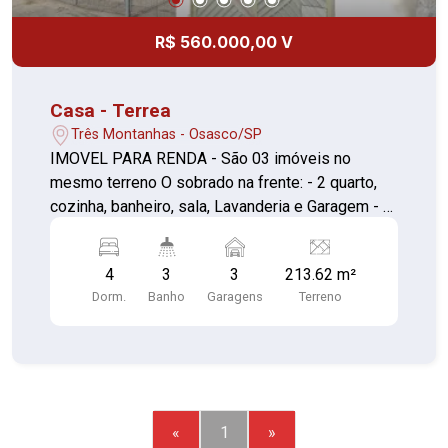
R$ 560.000,00 V
Casa - Terrea
Três Montanhas - Osasco/SP
IMOVEL PARA RENDA - São 03 imóveis no
mesmo terreno O sobrado na frente: - 2 quarto,
cozinha, banheiro, sala, Lavanderia e Garagem - 1
vagas Casa dos fundos - 1 - 1 quarto, cozinha,
banheiro, sala, Lavanderia e Garagem - 3 vagas
4
3
3
213.62 m²
Casa dos fundos - 2 - 1 quarto, cozinha, banheiro,
Dorm.
Banho
Garagens
Terreno
Lavanderia e Quintal **NÃO FINANCIA**
Proprietária aceita regularizar o imóvel e
descontar no valor para dar financiamento
Agende sua visita ou mande sua proposta direta
para proprietário através do nosso contato.
Excelente localização!!! *ESTUDA PROPOSTA -
«
1
»
ACEITA PERMUTA POR APARTAMENTO COM