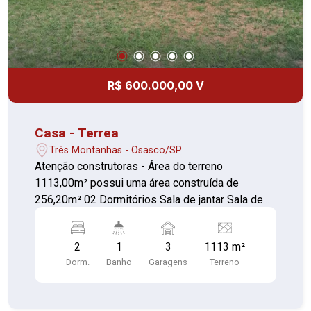
R$ 600.000,00 V
Casa - Terrea
Três Montanhas - Osasco/SP
Atenção construtoras - Área do terreno
1113,00m² possui uma área construída de
256,20m² 02 Dormitórios Sala de jantar Sala de
estar Cozinha Banheiro Área de serviço 03 vagas
de garagem Não financia escritura somente do
2
1
3
1113 m²
terreno
Dorm.
Banho
Garagens
Terreno