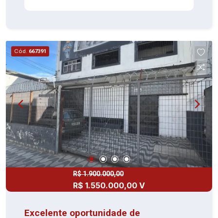
comerciais independentes. 01 Casa residencial
nos fundos com 02 dormitórios, sala, cozinha e
lavanderia. O imóvel encontra-se locado, gerando
um rendimento mensal aproximado de 11 mil
Cód.
667391
reais, sendo ideal para investidores que buscam
renda imediata e valorização patrimonial em um
dos pontos mais movimentados da região.
R$ 1.900.000,00
R$ 1.550.000,00 V
Excelente oportunidade de