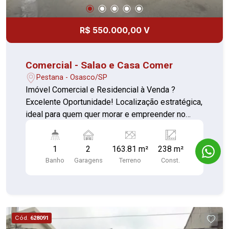
R$ 550.000,00 V
Comercial - Salao e Casa Comer
Pestana - Osasco/SP
Imóvel Comercial e Residencial à Venda ?
Excelente Oportunidade! Localização estratégica,
ideal para quem quer morar e empreender no
mesmo lugar! Imóvel multifuncional com grande
potencial de retorno: Salão comercial amplo
1
2
163.81 m²
238 m²
ocupando toda a frente do imóvel 1 banheiro no
Banho
Garagens
Terreno
Const.
salão principal Salão menor ideal para escritório,
depósito ou outra atividade Casa nos fundos
com: ? 2 dormitórios ? Sala de estar ? Cozinha ?
Saleta ? Banheiro 2 vagas de garagem Ideal para
quem busca investir ou trabalhar e morar no
Cód.
628091
mesmo local Imóvel bem construído e com