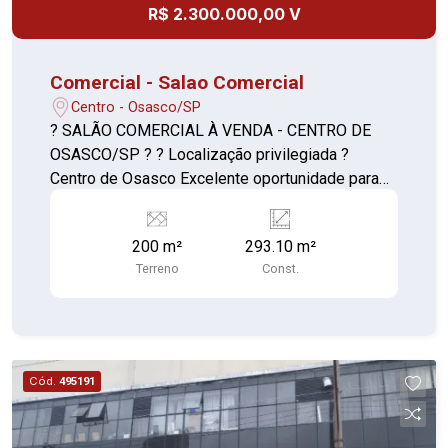
R$ 2.300.000,00 V
Comercial - Salao Comercial
Centro - Osasco/SP
? SALÃO COMERCIAL À VENDA - CENTRO DE
OSASCO/SP ? ? Localização privilegiada ?
Centro de Osasco Excelente oportunidade para
você que busca um imóvel comercial amplo e
bem localizado! Situado no coração de Osasco. ?
200 m²
293.10 m²
Terreno: 200 m² ? Área construída: 293 m² ?
Terreno
Const.
Fachada ampla com ótima visibilidade ? Região
de grande circulação ? pedestres e veículos ?
Próximo a comércios, bancos, estação CPTM e
transporte público
Cód.
495191