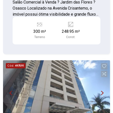
Salão Comercial à Venda ? Jardim das Flores ?
Osasco Localizado na Avenida Crisantemo, o
imóvel possui ótima visibilidade e grande fluxo
de pessoas e veículos, oferecendo excelente
potencial para diversos segmentos comerciais.
300 m²
248.95 m²
Características do imóvel: Terreno com 300 m²;
Terreno
Const.
Área construída de 248 m²; Amplo espaço
interno; Excelente fachada para divulgação da sua
marca; Fácil acesso às principais vias da região.
Cód.
497591