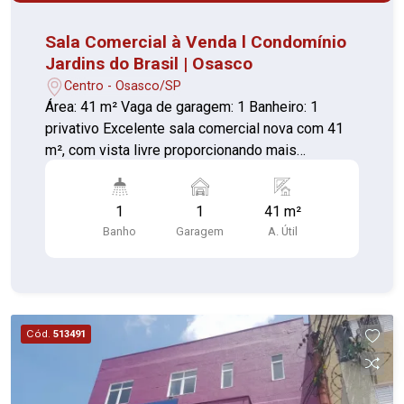
Sala Comercial à Venda l Condomínio
Jardins do Brasil | Osasco
Centro - Osasco/SP
Área: 41 m² Vaga de garagem: 1 Banheiro: 1
privativo Excelente sala comercial nova com 41
m², com vista livre proporcionando mais
iluminação natural e ventilação. O espaço conta
com banheiro privativo, sacada e 1 vaga de
1
1
41 m²
garagem, ideal para escritórios, consultórios ou
Banho
Garagem
A. Útil
empresas que buscam um ambiente moderno e
bem localizado. Destaques do Imóvel: Sala nova
41 m² bem distribuídos Sacada com vista livre 1
banheiro privativo 1 vaga de garagem
Infraestrutura do Condomínio Comercial Jardins
Cód.
513491
do Brasil: Portaria e segurança 24 horas 7
elevadores sociais + 1 de serviço Garagem com
6 pavimentos Recepção com acabamento de alto