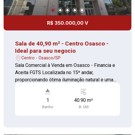
R$ 350.000,00 V
Sala de 40,90 m² - Centro Osasco -
Ideal para seu negocio
Centro - Osasco/SP
Sala Comercial à Venda em Osasco - Financia e
Aceita FGTS Localizada no 15º andar,
proporcionando ótima iluminação natural e uma
bela vista da cidade. Sala de 40,90m² (piso
ardósia) Sacada (piso cerâmica) 01 Banheiro
1
40.90 m²
(piso cerâmica) 01 vaga de garagem Localização
Banho
A. Útil
estratégica, próximo ao Centro de Osasco, com
fácil acesso à Estação Osasco, Marginal
Pinheiros e Marginal Tietê. Região com ampla
infraestrutura, contando com agências bancárias,