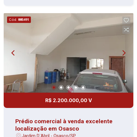
pontos de energia no piso, facilitando a
instalação de estações de trabalho. Conta ainda
com divisória interna com porta de correr
Cód.
885491
separando dois ambientes, Recepção, Copa e
Banheiro. O espaço dispõe de uma Sacada com
ampla janela e excelente iluminação natural e
vista livre da cidade, proporcionando um
ambiente agradável e profissional. Localizada em
um dos principais centros comerciais da região, a
sala está em um condomínio moderno com
infraestrutura corporativa, recepção e fácil
acesso às principais vias da cidade. Ideal para
escritórios, consultórios, startups ou atendimento
profissional. Agende sua visita e conheça essa
R$ 2.200.000,00 V
excelente oportunidade!
Prédio comercial à venda excelente
localização em Osasco
Jardim D`Abril - Osasco/SP