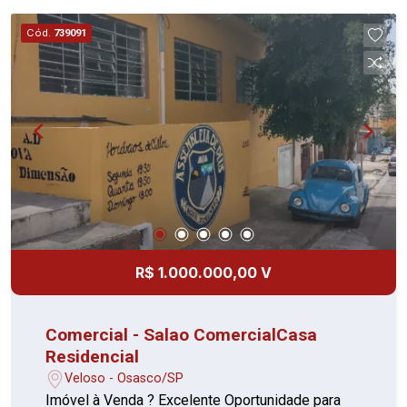
uma suíte, sala, cozinha com a acesso ao terraço
e área de serviço. Não possui vaga de garagem.
Cód.
739091
Excelente localização, você poderá contar com a
estrutura que a região oferece como comércio
em geral, supermercado, farmácias e transporte
público. Possui fácil acesso ás principais vias da
cidade, próximo a pontos de interesse da região,
como estão de Trem de Osasco e Presidente
Altino, terminal de ônibus, Shoppings Center,
Mercado Municipal de Osasco.
R$ 1.000.000,00 V
Comercial - Salao ComercialCasa
Residencial
Veloso - Osasco/SP
Imóvel à Venda ? Excelente Oportunidade para