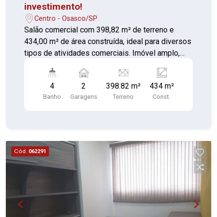
investimento!
Centro - Osasco/SP
Salão comercial com 398,82 m² de terreno e
434,00 m² de área construída, ideal para diversos
tipos de atividades comerciais. Imóvel amplo,
bem distribuído e com ótimo potencial de
retorno. Nos fundos, conta com casa de 2
4
2
398.82 m²
434 m²
andares Documentação totalmente regularizada
Banho
Garagens
Terreno
Const.
Cód.
062291