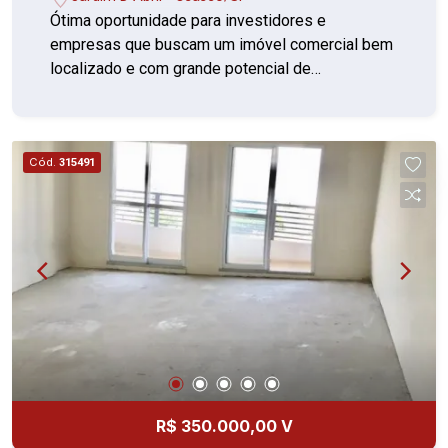
Ótima oportunidade para investidores e
empresas que buscam um imóvel comercial bem
localizado e com grande potencial de
valorização. Características do Imóvel: Prédio
comercial Térreo + 3 pavimentos Estrutura ideal
para diversos tipos de negócios Localização
estratégica em avenida movimentada. A região
Cód.
315491
possui forte presença comercial, o que
proporciona excelente visibilidade e potencial de
retorno para investimento. Entre em contato para
mais informações ou agendar uma visita.
R$ 350.000,00 V