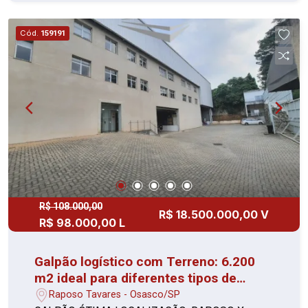
comércios e bancos Destaques da localização:
Região de grande movimento e valorização Ideal
Cód.
159191
para escritórios, consultórios ou pequenos
comércios Próximo à Av. dos Autonomistas e
principais vias de Osasco
R$ 108.000,00
R$ 18.500.000,00 V
R$ 98.000,00 L
Galpão logístico com Terreno: 6.200
m2 ideal para diferentes tipos de
negócios.
Raposo Tavares - Osasco/SP