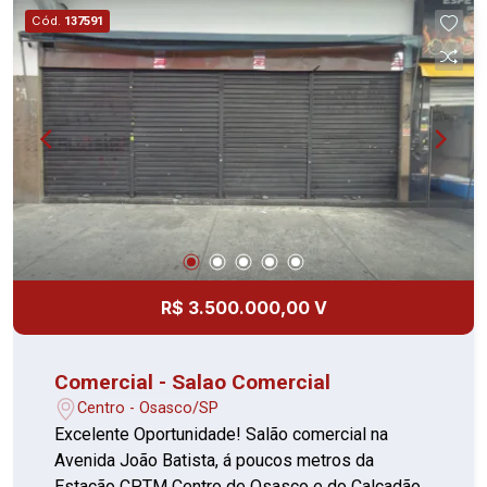
cartórios, repartições públicas e diversos
Cód.
137591
comércios e serviços ao redor. Excelente
oportunidade para investir ou instalar sua
empresa em uma das regiões mais valorizadas
de Osasco! Ideal para profissionais liberais,
consultórios, escritórios ou investidores que
buscam um imóvel com excelente localização e
grande potencial de valorização.
R$ 3.500.000,00 V
Comercial - Salao Comercial
Centro - Osasco/SP
Excelente Oportunidade! Salão comercial na
Avenida João Batista, á poucos metros da
Estação CPTM Centro de Osasco e do Calçadão