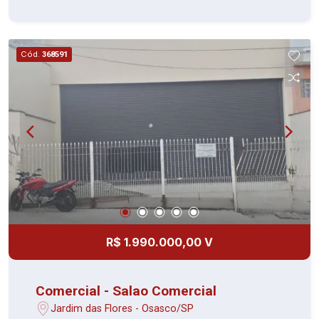
em uma região de intenso fluxo de pedestres e
veículos, próximo a bancos, comércios, órgãos
públicos, restaurantes, transporte público e à
Cód.
368591
estação da CPTM, oferecendo fácil acesso às
principais vias da cidade. Ideal para investidores
que buscam um patrimônio sólido e com grande
potencial de valorização. Entre em contato para
mais informações, documentação e agendamento
de visita.
R$ 1.990.000,00 V
Comercial - Salao Comercial
Jardim das Flores - Osasco/SP