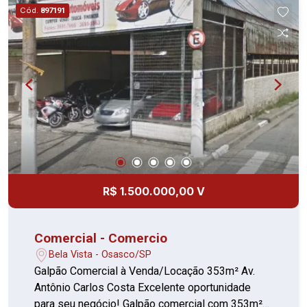
superior (piso em cerâmica) Área de lazer nos
Cód.
897191
fundos: Ampla área de churrasqueira coberta,
ideal para integração da equipe ou eventos
internos. Espaço versátil, bem distribuído e
pronto para receber sua operação! Localização
estratégica, a região conta com infraestrutura de
transporte público, facilitando o acesso a outras
áreas de Osasco, proximo á Estação Comandante
Sampaio da CPTM, Estação Quitaúna também
(linha de trem).
R$ 1.500.000,00 V
Comercial - Comercio
Bela Vista - Osasco/SP
Galpão Comercial à Venda/Locação 353m² Av.
Antônio Carlos Costa Excelente oportunidade
para seu negócio! Galpão comercial com 353m²