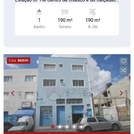
de Osasco! 190 metros quadrados! OBS: A parte
de cima não faz parte da venda, são matriculas
1
190 m²
190 m²
individualizadas!
Banho
Terreno
A. Útil
Cód.
842591