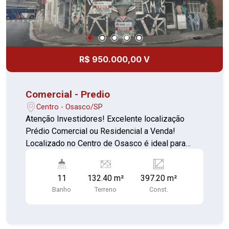
R$ 950.000,00 V
Comercial - Predio
Centro - Osasco/SP
Atenção Investidores! Excelente localização
Prédio Comercial ou Residencial a Venda!
Localizado no Centro de Osasco é ideal para
você deseja investir no lugar construindo algo
novo ou instalar algum empreendimento. Prédio
11
132.40 m²
397.20 m²
possuí uma área de terreno de 132,40m² e com
Banho
Terreno
Const.
área construída 397,20m² 11 Dormitórios todos
com banheiros e alugados Possui uma
residência na cobertura com 2 dormitórios sendo