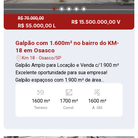
de captação de água de chuva e a filtragem para
uso -Portões automáticos.
R$ 70.000,00
R$ 15.500.000,00 V
R$ 55.000,00 L
Galpão com 1.600m² no bairro do KM-
18 em Osasco
Km 18 - Osasco/SP
Galpão Amplo para Locação e Venda c/1.900 m²
Excelente oportunidade para sua empresa!
Galpão espaçoso com 1.900 m² de área
construída, piso em cimento liso de alta
resistência, ideal para operações industriais,
1600 m²
1700 m²
1600 m²
logísticas ou armazenagem. Estrutura
Terreno
Const.
A. Útil
administrativa completa: Sala térrea com 2
banheiros (piso em cerâmica) Pavimento
superior com ampla recepção e salas adicionais
(piso em cerâmica) Mais 2 banheiros no andar