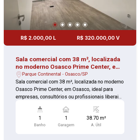
R$ 2.000,00 L
R$ 320.000,00 V
Sala comercial com 38 m², localizada
no moderno Osasco Prime Center, em
Osasco/SP
Parque Continental - Osasco/SP
Sala comercial com 38 m², localizada no moderno
Osasco Prime Center, em Osasco, ideal para
empresas, consultórios ou profissionais liberais
que buscam um espaço sofisticado e bem
localizado. O imóvel possui excelente
1
1
38.70 m²
acabamento, com piso vinílico amadeirado,
Banho
Garagem
A. Útil
iluminação embutida em LED, forro em gesso,
além de infraestrutura para ar-condicionado e