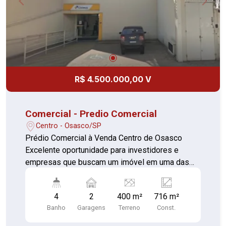
R$ 4.500.000,00 V
Comercial - Predio Comercial
Centro - Osasco/SP
Prédio Comercial à Venda Centro de Osasco
Excelente oportunidade para investidores e
empresas que buscam um imóvel em uma das
regiões mais valorizadas e movimentadas de
Osasco. Prédio comercial localizado no coração
4
2
400 m²
716 m²
do Centro de Osasco, atualmente locado para os
Banho
Garagens
Terreno
Const.
Correios, proporcionando excelente visibilidade e
localização estratégica. O imóvel está situado