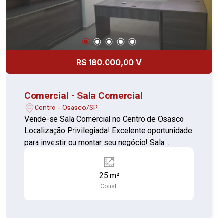
R$ 180.000,00 V
Comercial - Sala Comercial
Centro - Osasco/SP
Vende-se Sala Comercial no Centro de Osasco
Localização Privilegiada! Excelente oportunidade
para investir ou montar seu negócio! Sala
comercial com 25 m², localizada no coração de
Osasco, a apenas 30 metros da Estação de Trem
25 m²
de Osasco e em frente ao novo Shopping
Const.
Amizade. Características: Área: 25 m² Bem
iluminado e ventilado Piso frio Prédio com
elevador Fácil acesso a transporte público,