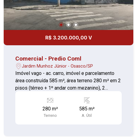
R$ 3.200.000,00 V
Comercial - Predio Coml
Jardim Munhoz Júnior - Osasco/SP
Imóvel vago - ac. carro, imóvel e parcelamento
área construída 585 m², área terreno 280 m² em 2
pisos (térreo + 1º andar com mezanino), 2
frentes (principal e carga e descarga). Dá para
unificar com a ref. site 817811. terreno de 400
280 m²
585 m²
m². Documentação OK.
Terreno
A. Útil