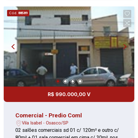
Cód.
88589
R$ 990.000,00 V
Comercial - Predio Coml
Vila Isabel - Osasco/SP
02 salões comerciais sd 01 c/ 120m² e outro c/
80m² + 01 sala comercial em cima c/ 30m². nos