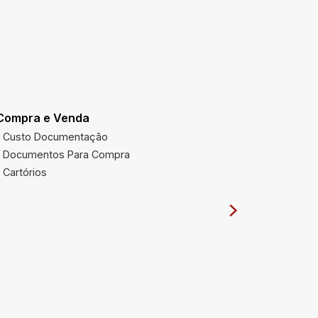
Compra e Venda
Utilidades
Custo Documentação
Multas Ve
Documentos Para Compra
Imposto 
Cartórios
Órgãos Pú