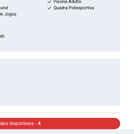
Piscina Adulto
ound
Quadra Poliesportiva
de Jogos
sh
des disponíveis -
4