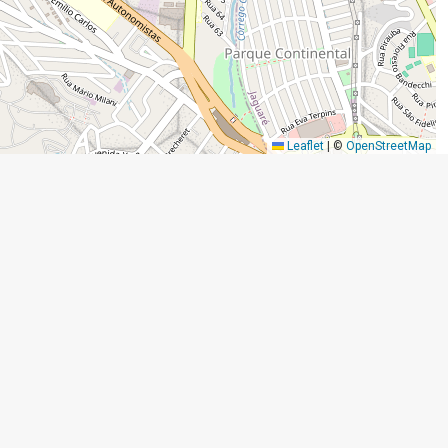
Leaflet
|
©
OpenStreetMap