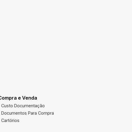
Compra e Venda
Utilidades
Custo Documentação
Multas Ve
Documentos Para Compra
Imposto 
Cartórios
Órgãos Pú