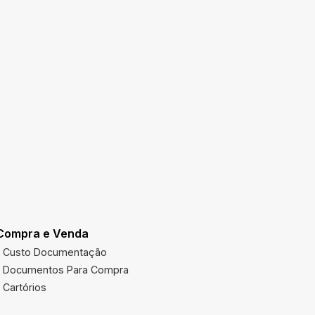
Compra e Venda
Utilidades
Custo Documentação
Multas Ve
Documentos Para Compra
Imposto 
Cartórios
Órgãos Pú