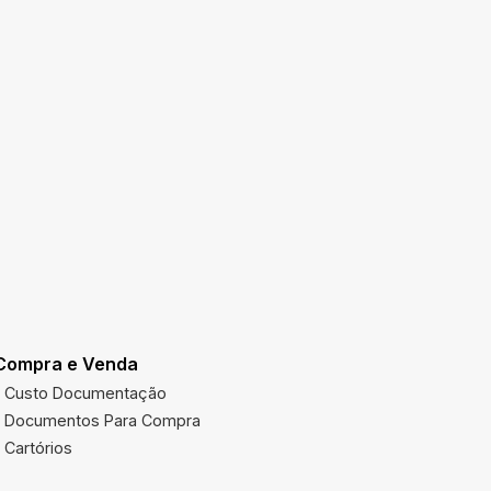
Compra e Venda
Utilidades
Custo Documentação
Multas Ve
Documentos Para Compra
Imposto 
Cartórios
Órgãos Pú