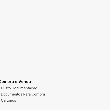
Compra e Venda
Utilidades
Custo Documentação
Multas Ve
Documentos Para Compra
Imposto 
Cartórios
Órgãos Pú