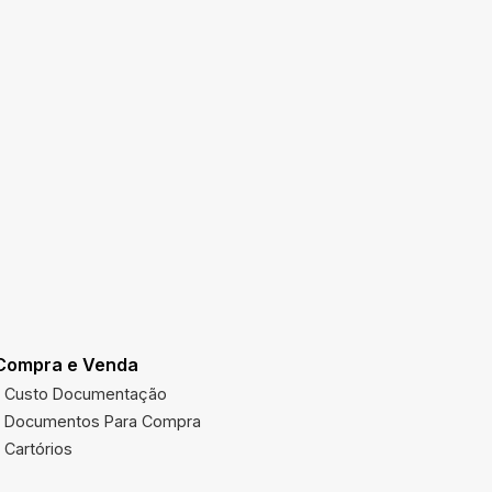
Compra e Venda
Utilidades
Custo Documentação
Multas Ve
Documentos Para Compra
Imposto 
Cartórios
Órgãos Pú