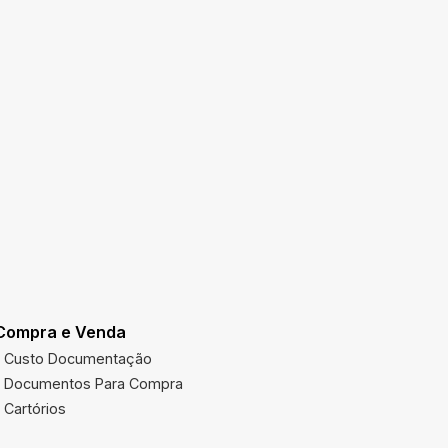
Compra e Venda
Utilidades
Custo Documentação
Multas Ve
Documentos Para Compra
Imposto 
Cartórios
Órgãos Pú