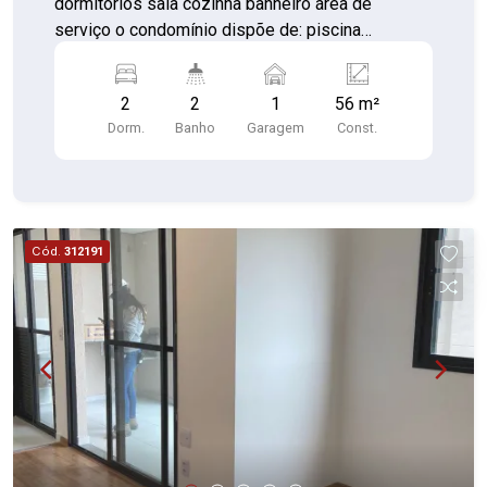
dormitórios sala cozinha banheiro área de
serviço o condomínio dispõe de: piscina
churrasqueira playground salão de festa 1 vaga
de garagem. Vale a pena conhecer!!
2
2
1
56 m²
Dorm.
Banho
Garagem
Const.
Cód.
312191