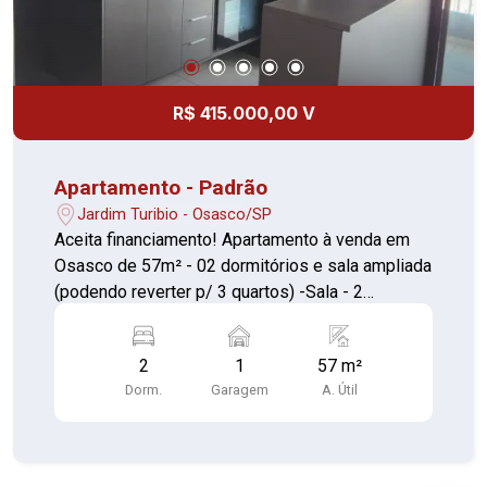
R$ 415.000,00 V
Apartamento - Padrão
Jardim Turibio - Osasco/SP
Aceita financiamento! Apartamento à venda em
Osasco de 57m² - 02 dormitórios e sala ampliada
(podendo reverter p/ 3 quartos) -Sala - 2
banheiros e varanda - 1 Vaga coberta - 19° andar
Bem distribuído, boa iluminação e ótima
2
1
57 m²
localização Itens: box no banheiro, vidros na
Dorm.
Garagem
A. Útil
varanda, telas nas janelas, armários na cozinha/
lavanderia, forno, cooktop, prateleiras e suportes
de tvs (quartos),