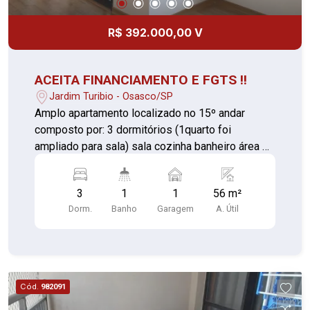
R$ 392.000,00 V
ACEITA FINANCIAMENTO E FGTS !!
Jardim Turibio - Osasco/SP
Amplo apartamento localizado no 15º andar
composto por: 3 dormitórios (1quarto foi
ampliado para sala) sala cozinha banheiro área de
serviço O condomínio dispõe de: Churrasqueira
salão de festas piscina playground 1 vaga de
3
1
1
56 m²
garagem Piso vinílico e piso frio nas áreas
Dorm.
Banho
Garagem
A. Útil
molhadas. Telas de proteção nas janelas e
sacada.
Cód.
982091