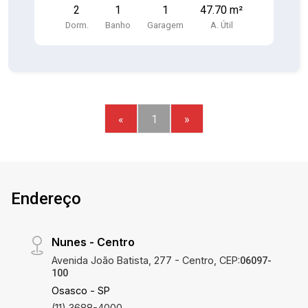
2
1
1
47.70 m²
funcional Lavanderia integrada Varanda 1 vaga de
Dorm.
Banho
Garagem
A. Útil
garagem Localização estratégica: Próximo a
Escolas, Shoppings, Supermercados, Farmácias,
Hospitais, Academias, Restaurantes e Bancos.
Fácil acesso ao Rodoanel ? perfeito para quem
precisa se deslocar com agilidade pela cidade e
região!
«
1
»
Endereço
Nunes - Centro
Avenida João Batista, 277 - Centro, CEP:
06097-
100
Osasco - SP
(11) 3688-4000