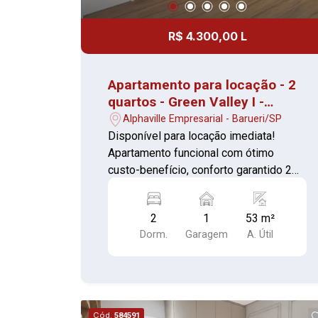
R$ 4.300,00 L
Apartamento para locação - 2
quartos - Green Valley I -
pronto para morar
Alphaville Empresarial - Barueri/SP
Disponível para locação imediata!
Apartamento funcional com ótimo
custo-benefício, conforto garantido 2
Quarto sendo um com armario Sala de
estar Sala de jantar Varanda Cozinha
2
1
53 m²
Lavanderia Banheiro Condomínio Ápice
Dorm.
Garagem
A. Útil
Park, um novo jeito de ver Alphaville do
alto. O Ápice Park conta com área de
lazer repleta das mais sofisticadas
opções de lazer. Piscina com raia de 25
m, mini quadra e sports bar, academia,
Cód.
584591