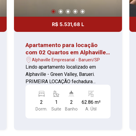
R$ 5.531,68 L
Apartamento para locação
com 02 Quartos em Alphaville -
1° Locação
Alphaville Empresarial - Barueri/SP
Lindo apartamento localizado em
Alphaville - Green Valley, Barueri.
PRIMEIRA LOCAÇÃO fechadura
eletrônica e fechamento de varanda
Ideal para proporcionar conforto e
2
1
2
62.86 m²
privacidade 2 Quartos com ar
Dorm.
Suite
Banho
A. Útil
condicionado e armários sendo um
suíte Sala confortável Varanda com
vista panorâmica Cozinha com armários
planejados, fogão e coifa Lavanderia