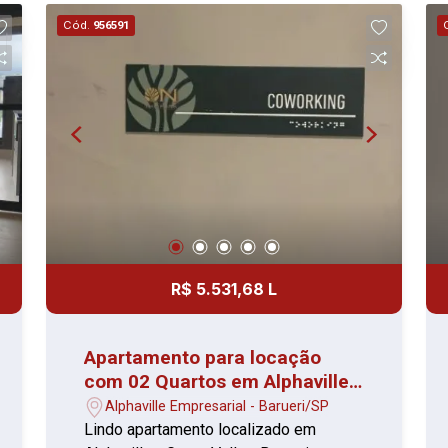
Banheiro com box e espelho O
Cód.
956591
condomínio conta com diversas
comodidades, como piscinas, espaço
gourmet, churrasqueira, playground e
mais, tudo sob a segurança de portaria
24 horas.
R$ 5.531,68 L
Apartamento para locação
com 02 Quartos em Alphaville -
1° Locação
Alphaville Empresarial - Barueri/SP
Lindo apartamento localizado em