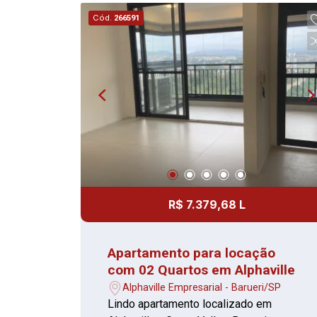
Banheiro com box e espelho O
Cód.
266591
condomínio conta com diversas
comodidades, como piscinas, espaço
gourmet, churrasqueira, playground e
mais, tudo sob a segurança de portaria
24 horas.
R$ 7.379,68 L
Apartamento para locação
com 02 Quartos em Alphaville
Alphaville Empresarial - Barueri/SP
Lindo apartamento localizado em