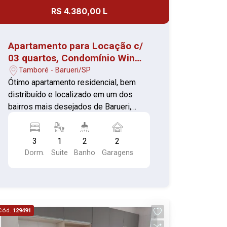
R$ 4.380,00 L
Apartamento para Locação c/
03 quartos, Condomínio Win
Alphaville Tamboré -
Tamboré - Barueri/SP
Barueri/SP
Ótimo apartamento residencial, bem
distribuído e localizado em um dos
bairros mais desejados de Barueri,
próximo a comércios, serviços, escolas
e com fácil acesso às principais
3
1
2
2
avenidas da região. Características do
Dorm.
Suite
Banho
Garagens
imóvel: 03 dormitórios (piso vinílico)
Sala ampla com sacada (piso vinílico)
Cozinha com armários planejados,
gabinete e ótimo aproveitamento de
espaço (piso cerâmica) Banheiro com
Cód.
129491
box de vidro (piso cerâmica) Área de