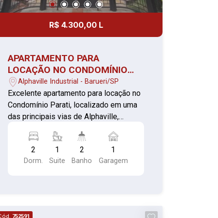
R$ 4.300,00 L
APARTAMENTO PARA
LOCAÇÃO NO CONDOMÍNIO
PARATI- ALPHAVILLE
Alphaville Industrial - Barueri/SP
INDUSTRIAL- BARUERI/SP
Excelente apartamento para locação no
Condomínio Parati, localizado em uma
das principais vias de Alphaville,
oferecendo praticidade, conforto e fácil
acesso aos principais centros
2
1
2
1
comerciais e empresariais da região.
Dorm.
Suite
Banho
Garagem
Características do imóvel: 02
dormitórios com guarda-roupas
planejados, sendo 01 suíte; Sala ampla
e bem iluminada; Cozinha com armários
planejados; Banheiro social; Área de
Cód.
752591