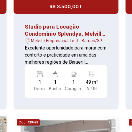
R$ 3.500,00 L
Studio para Locação
Condomínio Splendya, Melville
Empresarial II - Barueri/SP
Melville Empresarial I e II - Barueri/SP
Excelente oportunidade para morar com
conforto e praticidade em uma das
melhores regiões de Barueri!
Características do imóvel: 01
dormitórios, sendo 01 suíte, banheiro
1
1
1
49 m²
com box Sala de estar aconchegante
Dorm.
Banho
Garagem
A. Útil
Cozinha planejada Área de serviço Área
gourmet com churrasqueira Varanda
Semi mobiliado- Armários na cozinha e
nos quartos 01 vagas de garagem
Infraestrutura do condomínio: Academia
Cód.
429491
Piscina Salão de festas Elevador