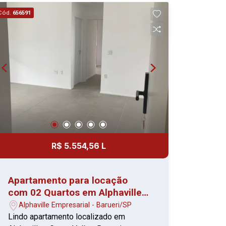
Condomínio completo em lazer como
Cód.
656591
piscinas, espaço gourmet,
churrasqueira, playground e mais, tudo
sob a segurança de portaria 24 horas.
Você tem a poucos passos,
supermercados, farmácia, café, padaria,
containers com vários tipos de
alimentos e acesso rápido à Castello
Branco. Agende sua visita e venha
desfrutar de tudo o que este belo
apartamento tem.
R$ 5.554,56 L
Apartamento para locação
com 02 Quartos em Alphaville -
1° Locação
Alphaville Empresarial - Barueri/SP
Lindo apartamento localizado em