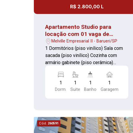
R$ 2.800,00 L
Apartamento Studio para
locação com 01 vaga de
garagem em Alphaville
Melville Empresarial II - Barueri/SP
1 Dormitórios (piso vinílico) Sala com
sacada (piso vinílico) Cozinha com
armário gabinete (piso cerâmica)
Banheiro com box de vidro (piso
cerâmica) Área de serviço (piso
1
1
1
1
cerâmica) 01 vaga de garagem
Dorm.
Suite
Banho
Garagem
Cód.
260591