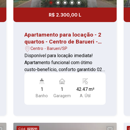
R$ 2.300,00 L
Apartamento para locação - 2
quartos - Centro de Barueri -
pronto para morar
Centro - Barueri/SP
Disponível para locação imediata!
Apartamento funcional com ótimo
custo-benefício, conforto garantido 02
quartos com tela antirruído (piso
laminado) sala (piso laminado) cozinha
1
1
42.47 m²
com armários, cooktop e forno (piso
Banho
Garagem
A. Útil
cerâmica) banheiro com box e gabinete
(piso cerâmica) área de serviço (piso
cerâmica) vaga descoberta para 01
automóvel Sem tela de proteção Com
portaria 24 horas, elevador, academia,
Cód.
023591