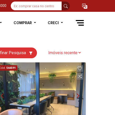
4000
COMPRAR
CRECI
finar Pesquisa
Cód.
566591