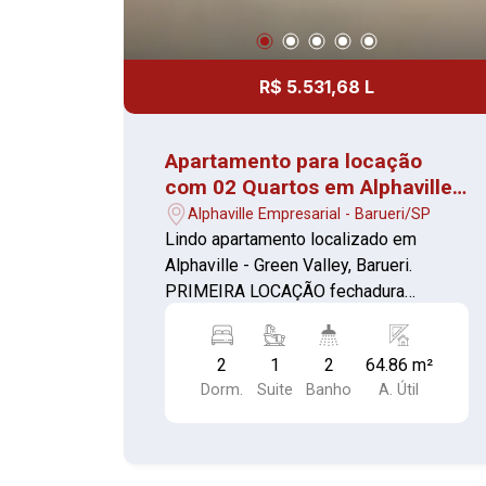
R$ 5.531,68 L
Apartamento para locação
com 02 Quartos em Alphaville -
1° Locação
Alphaville Empresarial - Barueri/SP
Lindo apartamento localizado em
Alphaville - Green Valley, Barueri.
PRIMEIRA LOCAÇÃO fechadura
eletrônica e fechamento de varanda
Ideal para proporcionar conforto e
2
1
2
64.86 m²
privacidade 2 Quartos com ar
Dorm.
Suite
Banho
A. Útil
condicionado e armários sendo um
suíte Sala confortável Varanda com
vista panorâmica Cozinha com armários
planejados, fogão e coifa Lavanderia