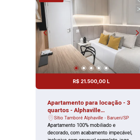
pet place, brinquedoteca,
churrasqueiras, salão de festas e salão
de festas gourmet, coworking,
bicicletário. Além disso a localização é
excepcional com supermercados,
padaria, café, área de alimentação
variada e muito verde.
R$ 21.500,00 L
Apartamento para locação - 3
quartos - Alphaville
Empresarial Barueri - pronto
Sítio Tamboré Alphaville - Barueri/SP
para morar
Apartamento 100% mobiliado e
decorado, com acabamento impecável,