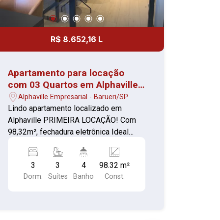
R$ 8.652,16 L
Apartamento para locação
com 03 Quartos em Alphaville -
1° Locação
Alphaville Empresarial - Barueri/SP
Lindo apartamento localizado em
Alphaville PRIMEIRA LOCAÇÃO! Com
98,32m², fechadura eletrônica Ideal
para para quem procura conforto e
privacidade. 03 Quartos ar com ar
3
3
4
98.32 m²
condicionado sendo os 3 suíte Sala
Dorm.
Suítes
Banho
Const.
ampla varanda com vista panorâmica
Cozinha com armários, fogão, forno e
coifa Banheiros com box e espelho
Lavabo 1 depósito privativo no andar