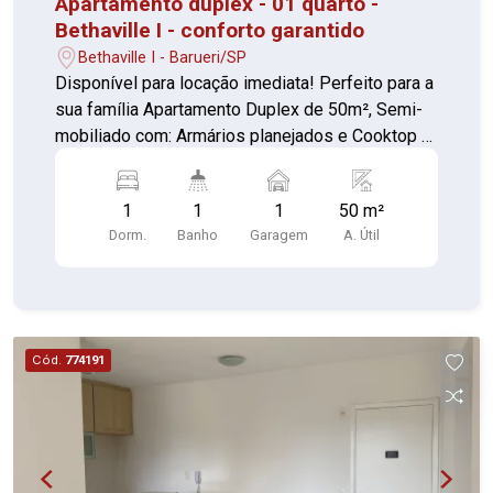
Apartamento duplex - 01 quarto -
Bethaville I - conforto garantido
Bethaville I - Barueri/SP
Disponível para locação imediata! Perfeito para a
sua família Apartamento Duplex de 50m², Semi-
mobiliado com: Armários planejados e Cooktop 4
bocas. Box no banheiro e luminárias. Os
apartamentos do Selenita são projetados para
1
1
1
50 m²
unir conforto, praticidade e sofisticação. O
Dorm.
Banho
Garagem
A. Útil
condomínio conta com piscina, churrasqueira,
academia e lavanderia Próximo a Rodovia
Castelo Branco. Venha agendar sua visita e
confirme !
Cód.
774191