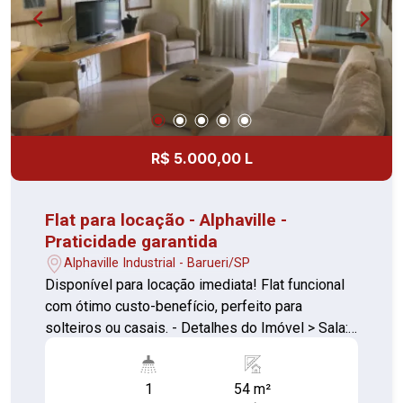
R$ 5.000,00 L
Flat para locação - Alphaville -
Praticidade garantida
Alphaville Industrial - Barueri/SP
Disponível para locação imediata! Flat funcional
com ótimo custo-benefício, perfeito para
solteiros ou casais. - Detalhes do Imóvel > Sala:
confortável para dois ambientes > Varanda: área
para descanso > Cozinha: com armários básicos
1
54 m²
> Banheiros: com box e armário - Infraestrutura