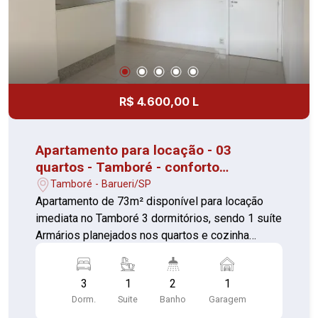
R$ 4.600,00 L
Apartamento para locação - 03
quartos - Tamboré - conforto
garantido
Tamboré - Barueri/SP
Apartamento de 73m² disponível para locação
imediata no Tamboré 3 dormitórios, sendo 1 suíte
Armários planejados nos quartos e cozinha
Banheiros com box de vidro e espelhos Varanda
com tela de proteção e tela anti-mosquito 1 vaga
3
1
2
1
de garagem coberta Condomínio com lazer
Dorm.
Suite
Banho
Garagem
completo, Piscina adulto com raia de 25m e deck