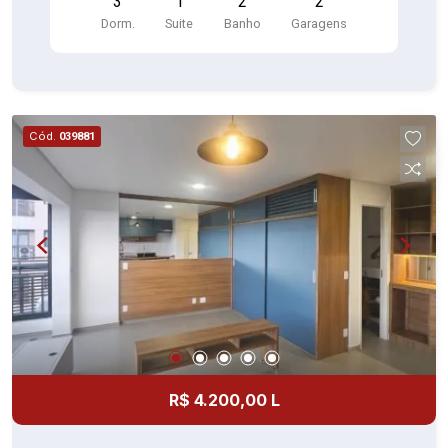
3
1
2
2
Dorm.
Suite
Banho
Garagens
Cód.
039881
R$ 4.200,00 L