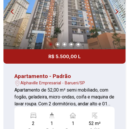
R$ 5.500,00 L
Apartamento - Padrão
Alphaville Empresarial - Barueri/SP
Apartamento de 52,00 m² semi mobiliado, com
fogão, geladeira, micro-ondas, coifa e maquina de
lavar roupa. Com 2 dormitórios, andar alto e 01
vaga de garagem. O Ápice Park é um condomínio
novo, entregue em 2023, com acessibilidade e
2
1
1
52 m²
numa área total de terreno de 6.613,00 m² . Conta