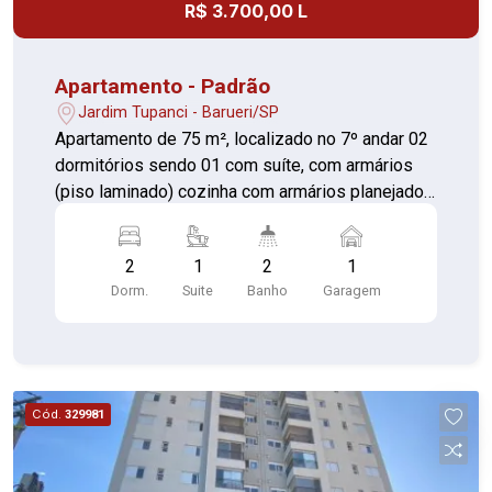
R$ 3.700,00 L
Apartamento - Padrão
Jardim Tupanci - Barueri/SP
Apartamento de 75 m², localizado no 7º andar 02
dormitórios sendo 01 com suíte, com armários
(piso laminado) cozinha com armários planejados
(piso porcelanato) Sala (piso laminado) 01
banheiro com armários planejados Terraço
2
1
2
1
gourmet 01 vaga de garagem coberta Fica de
Dorm.
Suite
Banho
Garagem
frente ao parque municipal de Barueri, próximo de
Alphaville, PUC, Rodovia Castelo Branco (altura
do km 26). Lazer do condomínio: Infraestrutura
completa com academia, brinquedoteca, clube
com piscina, salões de festas, Lan house, salão
Cód.
329981
de jogos, playground, quadra, churrasqueiras,
redário e pet care. Portaria 24h.