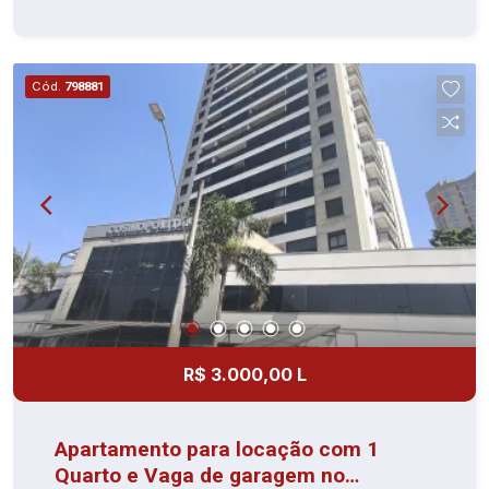
privilegiada em Alphaville! Próximo a shoppings,
supermercados, restaurantes e com fácil acesso
às principais vias da região. O bairro é seguro,
Cód.
798881
moderno e perfeito para quem busca qualidade
de vida.
R$ 3.000,00 L
Apartamento para locação com 1
Quarto e Vaga de garagem no