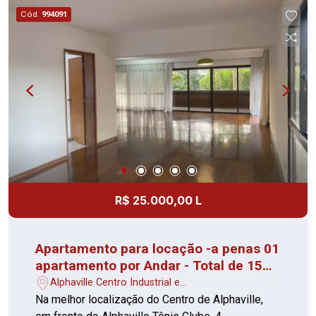
espaço fitness > Perto de comércio, escolas,
Cód.
994091
transporte público - Vagas 1 vaga coberta
Perfeito para quem busca praticidade e conforto
com um bom preço. Agende sua visita e
confirme!
R$ 25.000,00 L
Apartamento para locação -a penas 01
apartamento por Andar - Total de 15
andares - 04 Quartos - Alphaville
Alphaville Centro Industrial e
Empresarial/Alphaville. - Barueri/SP
Na melhor localização do Centro de Alphaville,