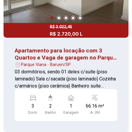
R$ 3.022,45
R$ 2.720,00 L
Apartamento para locação com 3
Quartos e Vaga de garagem no Parque
Viana
Parque Viana - Barueri/SP
03 dormitórios, sendo 01 deles c/suíte (piso
laminado) Sala c/sacada (piso laminado) Cozinha
c/armários (piso cerâmica) Banheiro suíte
c/gabinete e box de vidro (piso cerâmica)
Banheiro social c/gabinete e box de vidro (piso
3
2
1
66.16 m²
cerâmica) 01 vaga de garagem A 10 minutos do
Dorm.
Banho
Garagem
A. Útil
Parque Shopping Barueri e estação da CPTM
Antonio João