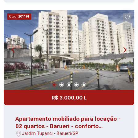
encanado, churrasqueira, playground, sauna,
lavanderia no prédio e espaço gourmet na área
Cód.
201191
comum Perto da UNIP, hospitais e transporte
público Vagas 01 Vaga de garagem Perfeito para
quem busca praticidade e conforto com um bom
preço. Agende sua visita e confirme.
R$ 3.000,00 L
Apartamento mobiliado para locação -
02 quartos - Barueri - conforto
garantido
Jardim Tupanci - Barueri/SP