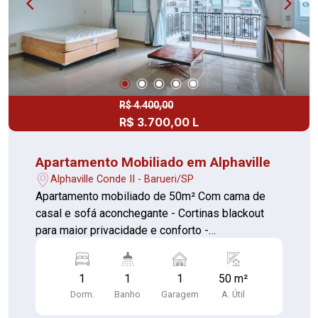
R$ 4.400,00
R$ 3.700,00 L
Apartamento Mobiliado em Alphaville
Alphaville Conde II - Barueri/SP
Apartamento mobiliado de 50m² Com cama de
casal e sofá aconchegante - Cortinas blackout
para maior privacidade e conforto -
Eletrodomésticos: fogão, micro-ondas e
geladeira 1 vaga de garagem O condomínio Alpha
1
1
1
50 m²
Park oferece: - Piscina, academia e salão de
Dorm.
Banho
Garagem
A. Útil
festas - Segurança 24h para sua tranquilidade -
Áreas verdes e espaços de lazer Localização