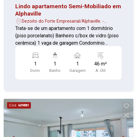
Lindo apartamento Semi-Mobiliado em
Alphaville
Dezoito do Forte Empresarial/Alphaville. -
Barueri/SP
Trata-se de um apartamento com 1 dormitório
(piso porcelanato) Banheiro c/box de vidro (piso
cerâmica) 1 vaga de garagem Condomínio
completo, com salão de festas, bar gourmet,
academia, solarium bar, PetCare, home Office,
1
1
1
46 m²
piscina, churrasqueira e bicicletário.
Dorm.
Banho
Garagem
A. Útil
Cód.
609881