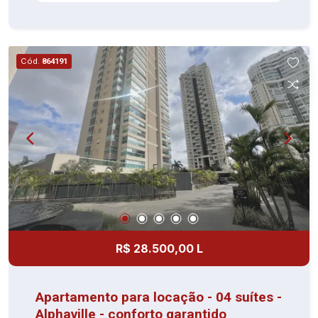
molhado,, Piscina Infantil, Fonte e Espelho d`água
Playground , Praça de Convivência , Churrasqueira
com forno de pizza , Pomar , Quadra
Poliesportiva , Fitness externo , Salão de festas
Cód.
864191
com espaço gourmet , Sala de ginástica
,Brinquedoteca , salão de festas infantil , Salão
de jogos. Fácil acesso as Rodovias Castelo
Branco e Anhanguera, shopping Tamboré,
supermercados Carrefour, Giga e Atacadão,
diversas escolas e centros comerciais Agende
sua visita e confirme!
R$ 28.500,00 L
Apartamento para locação - 04 suítes -
Alphaville - conforto garantido