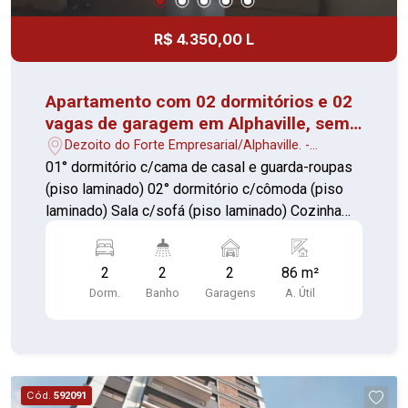
R$ 4.350,00 L
Apartamento com 02 dormitórios e 02
vagas de garagem em Alphaville, semi
mobiliado
Dezoito do Forte Empresarial/Alphaville. -
Barueri/SP
01° dormitório c/cama de casal e guarda-roupas
(piso laminado) 02° dormitório c/cômoda (piso
laminado) Sala c/sofá (piso laminado) Cozinha
c/armários, geladeira, micro-ondas e forno
elétrico (piso porcelanato) 02 banheiros c/box de
2
2
2
86 m²
vidro (piso cerâmica) Área de serviço c/máquina
Dorm.
Banho
Garagens
A. Útil
lava e seca (piso cerâmica) 02 Vagas de
garagem Contando com portaria 24 horas,
elevador, academia, piscina, salão de festas, gás
encanado, churrasqueira, playground e sauna
Próximo a hospitais, escolas, FIEB, fácil acesso
Cód.
592091
a pontos de ônibus