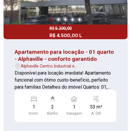
R$ 5.200,00
R$ 4.500,00 L
Apartamento para locação - 01 quarto
- Alphaville - conforto garantido
Alphaville Centro Industrial e
Empresarial/Alphaville. - Barueri/SP
Disponível para locação imediata! Apartamento
funcional com ótimo custo-benefício, perfeito
para famílias Detalhes do imóvel Quartos: 01,
pratico com armários Sala: confortável para dois
ambientes Varanda: área para descanso Cozinha:
1
2
1
53 m²
com armários Lavanderia: separada Banheiro:
Dorm.
Banho
Garagem
A. Útil
com box de vidro e armário Lavabo Infraestrutura
do Condomínio Contando com portaria 24 horas,
elevador, academia, piscina, salão de festas, gás