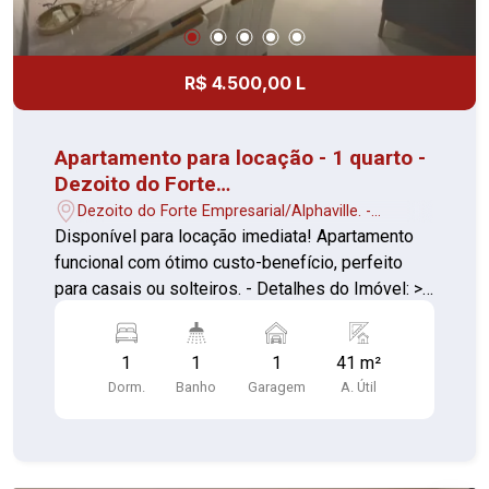
R$ 4.500,00 L
Apartamento para locação - 1 quarto -
Dezoito do Forte
Empresarial/Alphaville - conforto
Dezoito do Forte Empresarial/Alphaville. -
garantido
Barueri/SP
Disponível para locação imediata! Apartamento
funcional com ótimo custo-benefício, perfeito
para casais ou solteiros. - Detalhes do Imóvel: >
Quartos: 1, prático com armário > Sala com painel
de tv e rack > Varanda: área para descanso >
1
1
1
41 m²
Cozinha: com armários planejados, e geladeira >
Dorm.
Banho
Garagem
A. Útil
Lavanderia: separada e com armários > Banheiro:
com box - Infraestrutura do Condomínio >
Segurança básica (porteiro ou portão eletrônico)
> Espaço de lazer: salão de festas, playground,