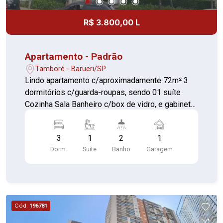
R$ 3.800,00 L
Apartamento - Padrão
Tamboré - Barueri/SP
Lindo apartamento c/aproximadamente 72m² 3
dormitórios c/guarda-roupas, sendo 01 suíte
Cozinha Sala Banheiro c/box de vidro, e gabinete
Lavandeira Sacada 01 vaga de garagem
3
1
2
1
Dorm.
Suite
Banho
Garagem
Cód.
196781