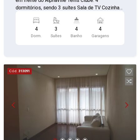
em frente do Alphaville Tênis Clube. 4
dormitórios, sendo 3 suítes Sala de TV Cozinha
Copa Escritório Amplo living Varanda Copa
Dependências completas de empregados 4
4
3
4
4
vagas cobertas 600m2 de área total e 320 m2 de
Dorm.
Suítes
Banho
Garagens
área útil AGENDE HOJE MESMO SUA VISITA E
ENCANTE-SE COM ESTA OPORTUNIDADE ÚNICA
EM ALPHAVILLE!!
Cód.
313091