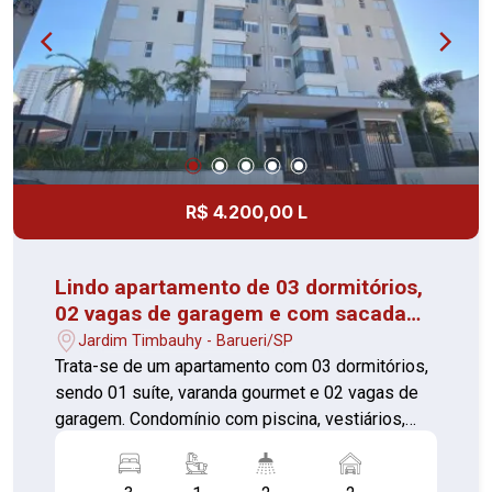
R$ 4.200,00 L
Lindo apartamento de 03 dormitórios,
02 vagas de garagem e com sacada
gourmet em Barueri - Oportunidade!
Jardim Timbauhy - Barueri/SP
Trata-se de um apartamento com 03 dormitórios,
sendo 01 suíte, varanda gourmet e 02 vagas de
garagem. Condomínio com piscina, vestiários,
playground, salão de festas, jardim, churrasqueira,
forno de pizza, fitness, coworking, bike Sharing.