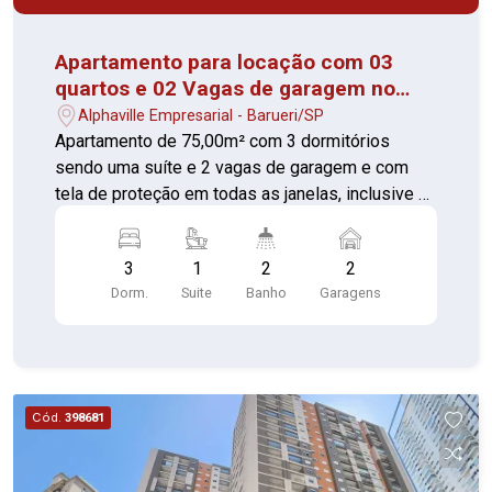
Apartamento para locação com 03
quartos e 02 Vagas de garagem no
Alphaville
Alphaville Empresarial - Barueri/SP
Apartamento de 75,00m² com 3 dormitórios
sendo uma suíte e 2 vagas de garagem e com
tela de proteção em todas as janelas, inclusive na
varanda, gabinetes instalados Localização
excelente, com várias saídas para a Castelo e
3
1
2
2
dentro de uma área muito arborizada com toda a
Dorm.
Suite
Banho
Garagens
infraestrutura de padaria, supermercado,
cabeleireiro, Café, etc. O edifício conta com com
piscina, churrasqueiras, academia, salão de
festas, lindos jardins. Agende sua visita e
confirme!
Cód.
398681