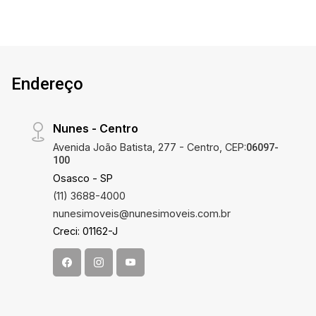
deseja reformar e aproveitar o excelente ponto
comercial. Entre em contato para mais
informações e agende sua visita!
Endereço
Nunes - Centro
Avenida João Batista, 277 - Centro, CEP:
06097-
100
Osasco - SP
(11) 3688-4000
nunesimoveis@nunesimoveis.com.br
Creci: 01162-J