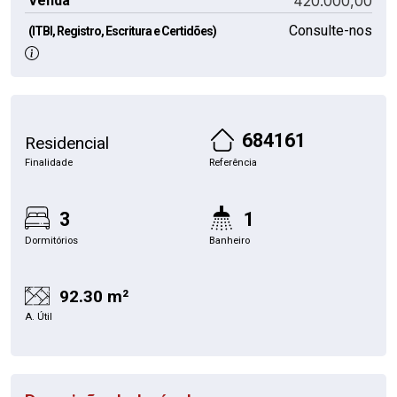
Venda
420.000,00
Consulte-nos
(ITBI, Registro, Escritura e Certidões)
684161
Residencial
Finalidade
Referência
3
1
Dormitórios
Banheiro
92.30 m²
A. Útil