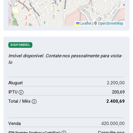
Leaflet
|
©
OpenStreetMap
DISPONÍVEL
Imóvel disponível. Contate-nos pessoalmente para visita-
lo
2.200,00
Aluguel
IPTU
200,69
Total / Mês
2.400,69
420.000,00
Venda
Consulte-nos
(ITBI, Registro, Escritura e Certidões)