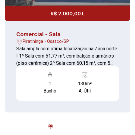
R$ 2.000,00 L
Comercial - Sala
Piratininga - Osasco/SP
Sala ampla com ótima localização na Zona norte
! 1º Sala com 51,77 m², com balção e armários
(piso cerâmica) 2º Sala com 60,15 m², com 5
salas c/ divisórias(piso cerâmica) 02 Copas
com pia e gabinete (piso cerâmica) Despensa
1
130m²
(piso cerâmica) 02 Banheiros (piso cerâmica)
Banho
A. Útil