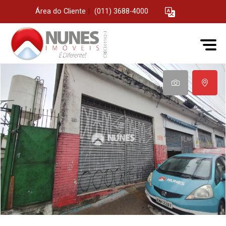
Área do Cliente
|
(011) 3688-4000