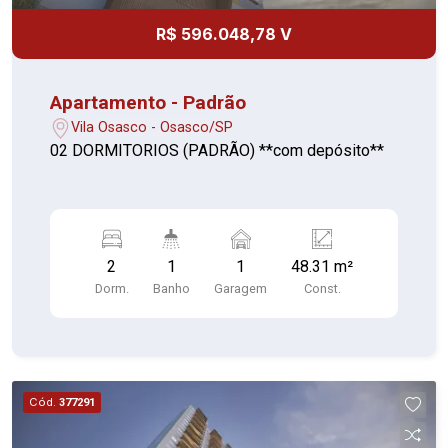
R$ 596.048,78 V
Apartamento - Padrão
Vila Osasco - Osasco/SP
02 DORMITORIOS (PADRÃO) **com depósito**
2
1
1
48.31 m²
Dorm.
Banho
Garagem
Const.
Cód.
377291