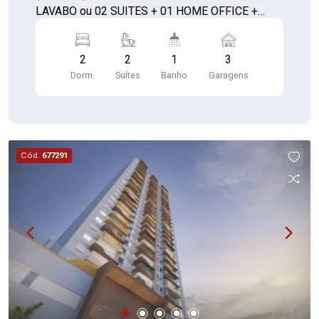
LAVABO ou 02 SUITES + 01 HOME OFFICE +
LAVABO **com depósito**
2
2
1
3
Dorm.
Suítes
Banho
Garagens
Cód.
677291