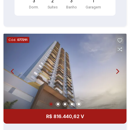
3
2
3
1
Dorm.
Suítes
Banho
Garagem
Cód.
077291
R$ 816.440,62 V