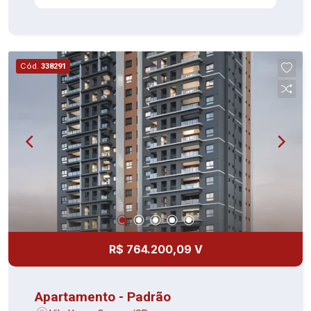
Cód.
338291
R$ 764.200,09 V
Apartamento - Padrão