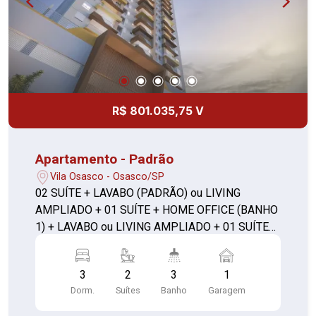
R$ 801.035,75 V
Apartamento - Padrão
Vila Osasco - Osasco/SP
02 SUÍTE + LAVABO (PADRÃO) ou LIVING
AMPLIADO + 01 SUÍTE + HOME OFFICE (BANHO
1) + LAVABO ou LIVING AMPLIADO + 01 SUÍTE
C/ CLOSET + LAVABO **com depósito**
3
2
3
1
Dorm.
Suítes
Banho
Garagem