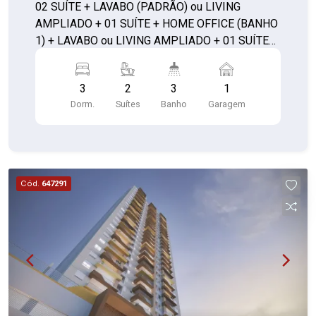
02 SUÍTE + LAVABO (PADRÃO) ou LIVING
AMPLIADO + 01 SUÍTE + HOME OFFICE (BANHO
1) + LAVABO ou LIVING AMPLIADO + 01 SUÍTE
C/ CLOSET + LAVABO **com depósito**
3
2
3
1
Dorm.
Suítes
Banho
Garagem
Cód.
647291