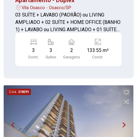
Apartamento - Duplex
Vila Osasco - Osasco/SP
03 SUÍTE + LAVABO (PADRÃO) ou LIVING
AMPLIADO + 02 SUÍTE + HOME OFFICE (BANHO
1) + LAVABO ou LIVING AMPLIADO + 01 SUÍTE
C/ CLOSET + 01 SUITE CONVENCIONAL +
LAVABO
3
3
2
133.55 m²
Dorm.
Suítes
Garagens
Const.
Cód.
218291