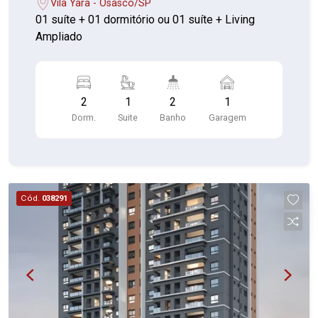
Vila Yara - Osasco/SP
01 suíte + 01 dormitório ou 01 suíte + Living
Ampliado
2
1
2
1
Dorm.
Suite
Banho
Garagem
Cód.
038291