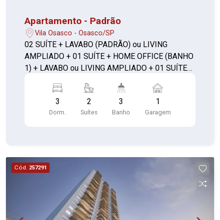
Apartamento - Padrão
Vila Osasco - Osasco/SP
02 SUÍTE + LAVABO (PADRÃO) ou LIVING
AMPLIADO + 01 SUÍTE + HOME OFFICE (BANHO
1) + LAVABO ou LIVING AMPLIADO + 01 SUÍTE
C/ CLOSET + LAVABO **com depósito**
3
2
3
1
Dorm.
Suítes
Banho
Garagem
Cód.
257291