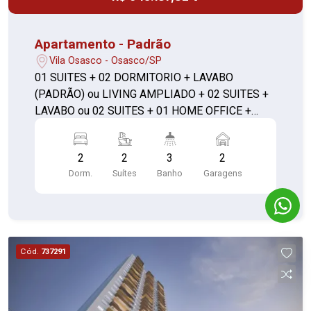
Apartamento - Padrão
Vila Osasco - Osasco/SP
01 SUITES + 02 DORMITORIO + LAVABO
(PADRÃO) ou LIVING AMPLIADO + 02 SUITES +
LAVABO ou 02 SUITES + 01 HOME OFFICE +
LAVABO **com depósito**
2
2
3
2
Dorm.
Suítes
Banho
Garagens
Cód.
737291