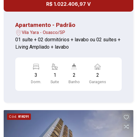
R$ 1.022.406,97 V
Apartamento - Padrão
Vila Yara - Osasco/SP
01 suíte + 02 dormitórios + lavabo ou 02 suítes +
Living Ampliado + lavabo
3
1
2
2
Dorm.
Suite
Banho
Garagens
Cód.
818291