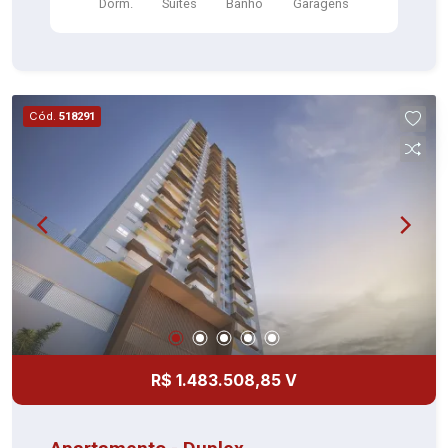
Dorm.
Suítes
Banho
Garagens
Cód.
518291
R$ 1.483.508,85 V