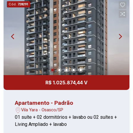
Cód.
728291
R$ 1.025.874,44 V
Apartamento - Padrão
Vila Yara - Osasco/SP
01 suíte + 02 dormitórios + lavabo ou 02 suítes +
Living Ampliado + lavabo