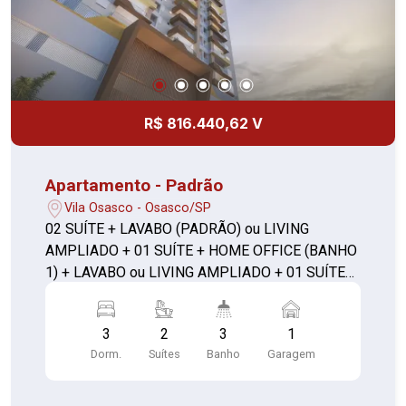
R$ 816.440,62 V
Apartamento - Padrão
Vila Osasco - Osasco/SP
02 SUÍTE + LAVABO (PADRÃO) ou LIVING
AMPLIADO + 01 SUÍTE + HOME OFFICE (BANHO
1) + LAVABO ou LIVING AMPLIADO + 01 SUÍTE
C/ CLOSET + LAVABO **com depósito**
3
2
3
1
Dorm.
Suítes
Banho
Garagem