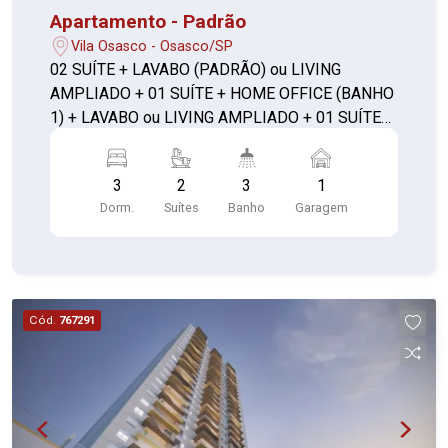
Apartamento - Padrão
Vila Osasco - Osasco/SP
02 SUÍTE + LAVABO (PADRÃO) ou LIVING
AMPLIADO + 01 SUÍTE + HOME OFFICE (BANHO
1) + LAVABO ou LIVING AMPLIADO + 01 SUÍTE
C/ CLOSET + LAVABO **com depósito**
3
2
3
1
Dorm.
Suítes
Banho
Garagem
Cód.
767291