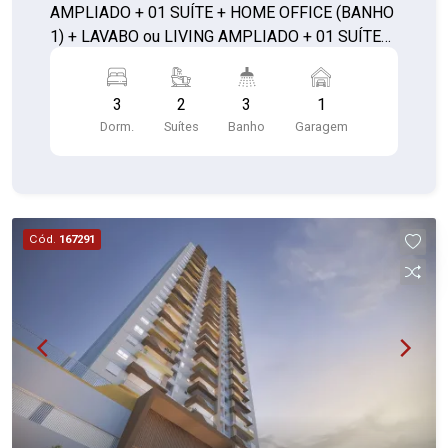
AMPLIADO + 01 SUÍTE + HOME OFFICE (BANHO
1) + LAVABO ou LIVING AMPLIADO + 01 SUÍTE
C/ CLOSET + LAVABO **com depósito**
3
2
3
1
Dorm.
Suítes
Banho
Garagem
Cód.
167291