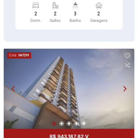
LAVABO **com depósito**
2
2
3
2
Dorm.
Suítes
Banho
Garagens
Cód.
047291
R$ 943.187,82 V