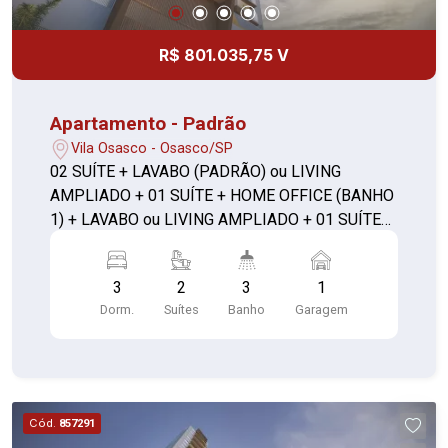
R$ 801.035,75 V
Apartamento - Padrão
Vila Osasco - Osasco/SP
02 SUÍTE + LAVABO (PADRÃO) ou LIVING
AMPLIADO + 01 SUÍTE + HOME OFFICE (BANHO
1) + LAVABO ou LIVING AMPLIADO + 01 SUÍTE
C/ CLOSET + LAVABO **com depósito**
3
2
3
1
Dorm.
Suítes
Banho
Garagem
Cód.
857291