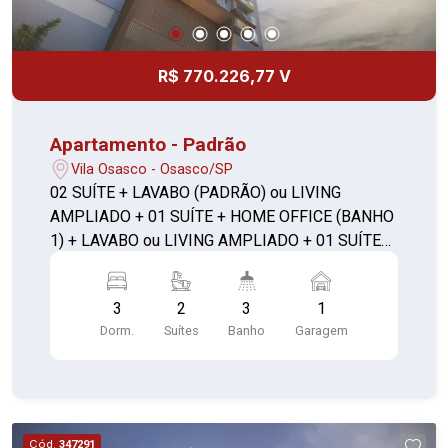
R$ 770.226,77 V
Apartamento - Padrão
Vila Osasco - Osasco/SP
02 SUÍTE + LAVABO (PADRÃO) ou LIVING
AMPLIADO + 01 SUÍTE + HOME OFFICE (BANHO
1) + LAVABO ou LIVING AMPLIADO + 01 SUÍTE
C/ CLOSET + LAVABO **com depósito**
3
2
3
1
Dorm.
Suítes
Banho
Garagem
Cód.
347291