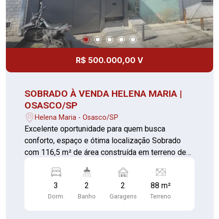
R$ 500.000,00 V
SOBRADO À VENDA HELENA MARIA |
OSASCO/SP
Helena Maria - Osasco/SP
Excelente oportunidade para quem busca
conforto, espaço e ótima localização Sobrado
com 116,5 m² de área construída em terreno de
88 m², muito bem distribuído e conservado, ideal
para famílias que desejam praticidade no dia a
3
2
2
88 m²
dia. O imóvel possui garagem coberta para 02
Dorm.
Banho
Garagens
Terreno
veículos com portão automático, ampla sala de
estar bem iluminada, cozinha integrada à sala de