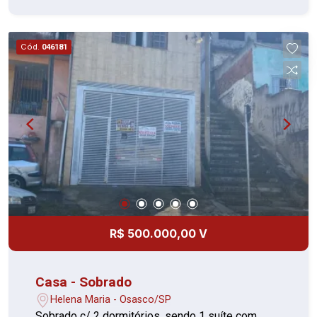
jantar com armários planejados e bancada em
granito, além de banheiro social completo no
pavimento térreo. No piso superior, conta com
Cód.
046181
uma espaçosa sala de TV com acesso à varanda,
03 dormitórios, banheiro completo com box e
área de serviço coberta. Destaques do imóvel: ?
Ambientes amplos e bem ventilados ? Pintura
recente ? Excelente estado de conservação
Localização privilegiada no bairro Helena Maria,
próximo ao Terminal Helena Maria,
supermercados, farmácias, escolas, comércios e
com fácil acesso às principais vias de Osasco e
Grande São Paulo. Construção não averbada ?
não aceita financiamento bancário. Entre em
R$ 500.000,00 V
contato para mais informações e agende sua
visita!
Casa - Sobrado
Helena Maria - Osasco/SP
Sobrado c/ 2 dormitórios, sendo 1 suíte com