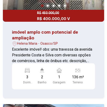
R$ 450.000,00
R$ 400.000,00 V
imóvel amplo com potencial de
ampliação
Helena Maria - Osasco/SP
Excelente imóvel! obs: uma travessa da avenida
Presidente Costa e Silva com diversas opções
de comércios, linha de ônibus etc. descrição,
casa principal: -3 dormitórios -Sala -Sacada -
Cozinha -2 banheiros sendo 1 bom box de vidro
3
2
1
136 m²
-Área de serviço coberta -Área ampla com
Dorm.
Banho
Garagem
Terreno
churrasqueira Casa 02: -01 dormittório -Sala -
Cozinha -Banheiro -área de serviço obs: O imóvel
possui uma entrada pela rua de cima, podendo
ser construída outra casa com entrada individual!