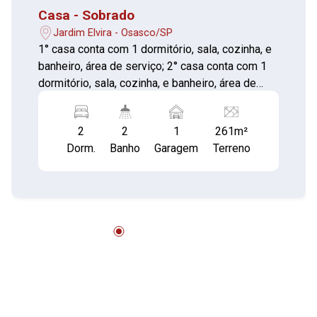
Casa - Sobrado
Jardim Elvira - Osasco/SP
1° casa conta com 1 dormitório, sala, cozinha, e
banheiro, área de serviço; 2° casa conta com 1
dormitório, sala, cozinha, e banheiro, área de
serviço; 3° casa 2 dormitórios, sala, cozinha e
banheiro, área de serviço; Além de um quintal
2
2
1
261m²
espaçoso e 1 vaga de garagem. Próximo a
Dorm.
Banho
Garagem
Terreno
diversos estabelecimentos comercias, Chama
Supermercado, farmácias , escolas , CEU Dra
Zilda Arns Neumanna , e fácil acesso a pontos
de ônibus á 2 minutos Terminal Rodoviário
Helena Maria. Não perca essa oportunidade e
agende agora mesmo sua visita com um de
nossos corretores! Não Financia!