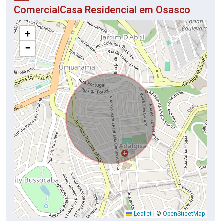
ComercialCasa Residencial em Osasco
+
−
Leaflet
|
©
OpenStreetMap