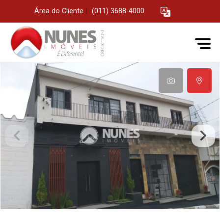
Área do Cliente
|
(011) 3688-4000