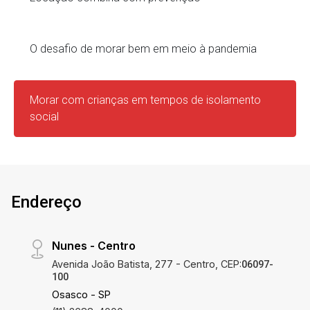
O desafio de morar bem em meio à pandemia
Morar com crianças em tempos de isolamento
social
Endereço
Nunes - Centro
Avenida João Batista, 277 - Centro, CEP:
06097-
100
Osasco - SP