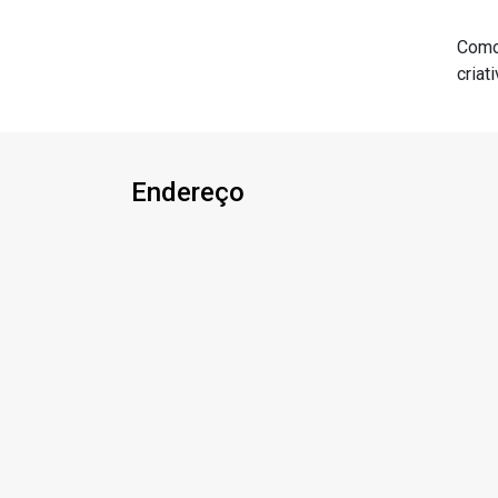
Como 
criat
Endereço