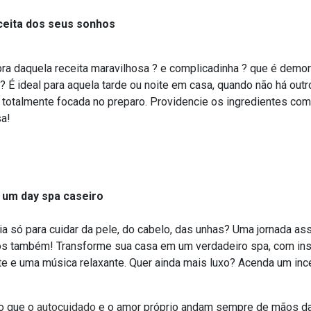
ceita dos seus sonhos
a daquela receita maravilhosa ? e complicadinha ? que é demor
? É ideal para aquela tarde ou noite em casa, quando não há o
 totalmente focada no preparo. Providencie os ingredientes com
sa!
 um day spa caseiro
a só para cuidar da pele, do cabelo, das unhas? Uma jornada as
os também! Transforme sua casa em um verdadeiro spa, com ins
te e uma música relaxante. Quer ainda mais luxo? Acenda um i
o que o
autocuidado
e o amor próprio andam sempre de mãos dada