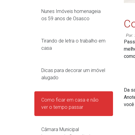
Nunes Imóveis homenageia
os 59 anos de Osasco
Co
Por:
Tirando de letra o trabalho em
Pass
casa
melho
como 
Dicas para decorar um imóvel
alugado
Da sa
Anote
Como ficar em casa e não
você 
ver o tempo passar
Câmara Municipal