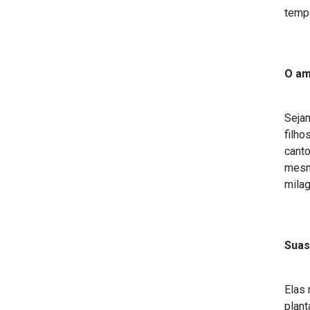
tempo
O am
Sejam
filho
canto
mesm
milag
Suas
Elas 
plant