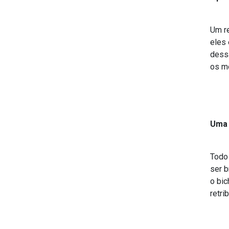
Um re
eles 
dess
os mó
Uma 
Todo 
ser b
o bic
retri