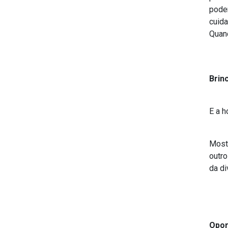
pode
cuida
Quand
Brin
E a 
Mostr
outr
da di
Opor