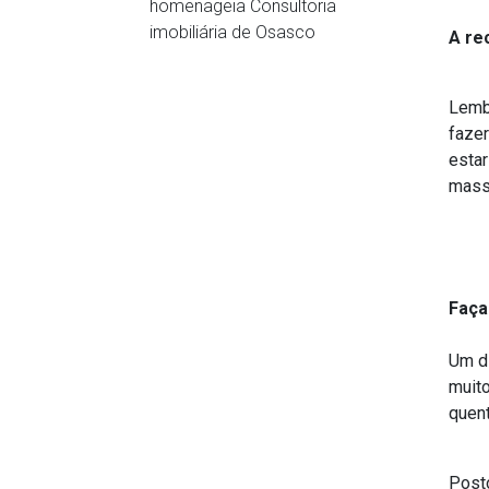
homenageia Consultoria
imobiliária de Osasco
A re
Lembr
fazer
estar
mas
Faça
Um di
muit
quen
Post