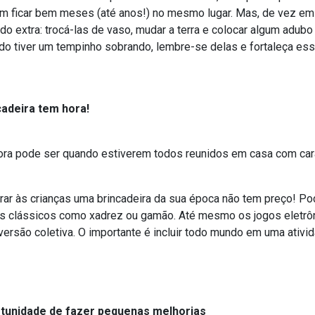
m ficar bem meses (até anos!) no mesmo lugar. Mas, de vez e
do extra: trocá-las de vaso, mudar a terra e colocar algum adu
o tiver um tempinho sobrando, lembre-se delas e fortaleça es
cadeira tem hora!
hora pode ser quando estiverem todos reunidos em casa com car
ar às crianças uma brincadeira da sua época não tem preço! Po
os clássicos como xadrez ou gamão. Até mesmo os jogos eletrô
versão coletiva. O importante é incluir todo mundo em uma ativid
tunidade de fazer pequenas melhorias